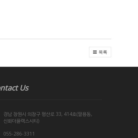
목록
ntact Us
경남 창원시 의창구 평산로 33, 414호(팔용동,
신화더플렉스시티)
055-286-3311