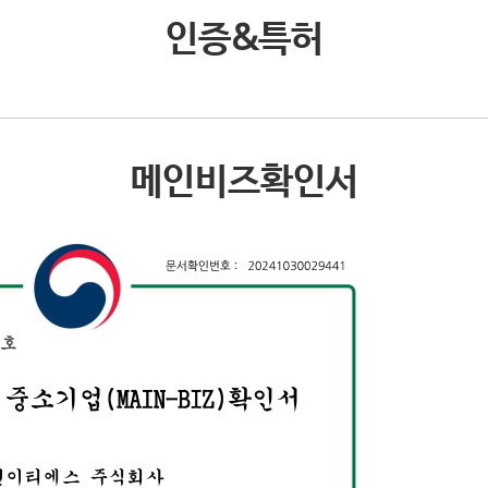
인증&특허
메인비즈확인서