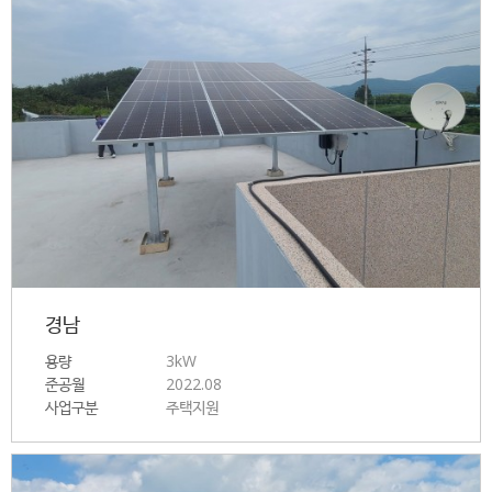
경남
용량
3kW
준공월
2022.08
사업구분
주택지원