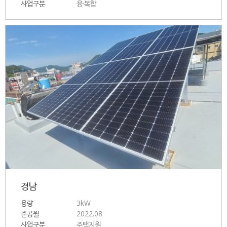
사업구분
융·복합
경남
용량
3kW
준공월
2022.08
사업구분
주택지원