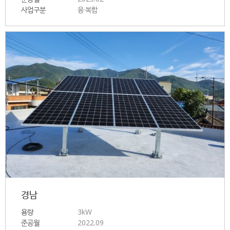
사업구분
융·복합
경남
용량
3kW
준공월
2022.09