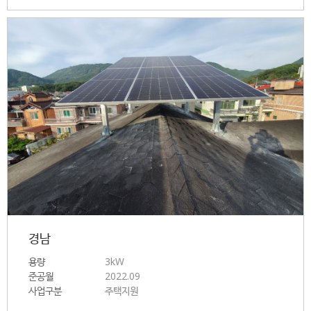
경남
용량
3kW
준공월
2022.09
사업구분
주택지원