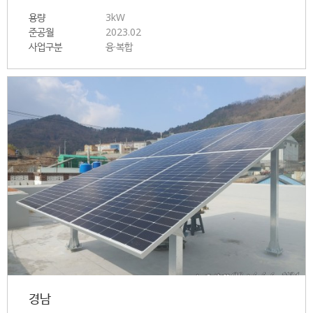
용량
3kW
준공월
2023.02
사업구분
융·복합
경남