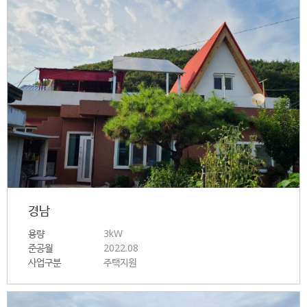
경남
용량
3kW
준공월
2022.08
사업구분
주택지원