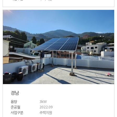
경남
용량
3kW
준공월
2022.09
사업구분
주택지원