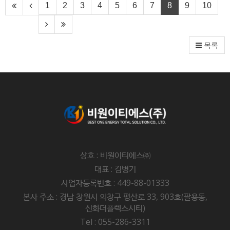
1
2
3
4
5
6
7
8
9
10
목록
상호 : 비원이티에스㈜
대표 : 김병기
사업자등록번호 : 449-88-01333
본사 주소 : 경남 창원시 의창구 평산로 33, 903호(팔용동,
신화더플렉스시티)
Tel : 055-286-3311