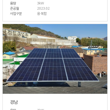
용량
3kW
준공월
2023.02
사업구분
융·복합
경남