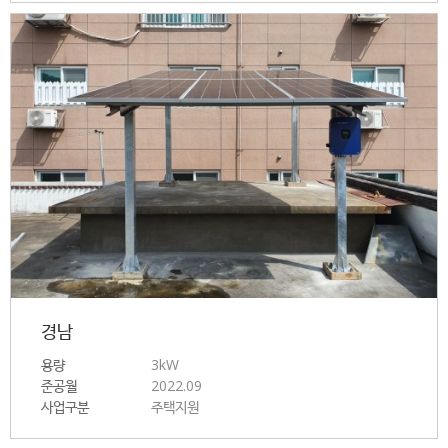
경남
용량
3kW
준공월
2022.09
사업구분
주택지원