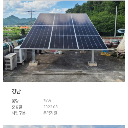
경남
용량
3kW
준공월
2022.08
사업구분
주택지원