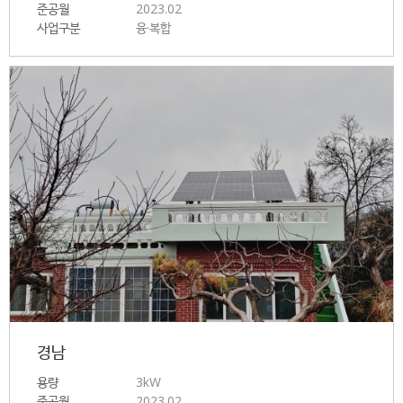
준공월
2023.02
사업구분
융·복합
경남
용량
3kW
준공월
2023.02