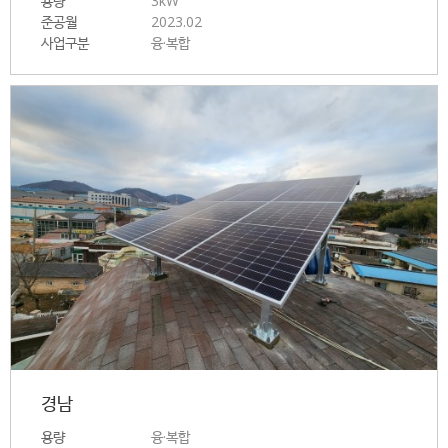
용량
3kW
준공월
2023.02
사업구분
융·복합
경남
용량
융·복합