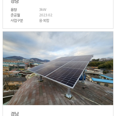
경남
용량
3kW
준공월
2023.02
사업구분
융·복합
경남