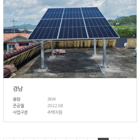
경남
용량
3kW
준공월
2022.08
사업구분
주택지원