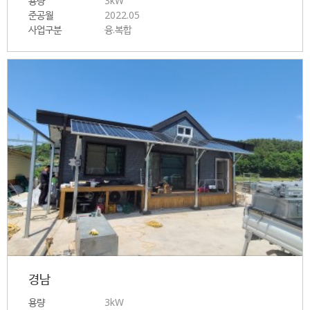
용량
3kW
준공월
2022.05
사업구분
융.복합
경남
용량
3kW