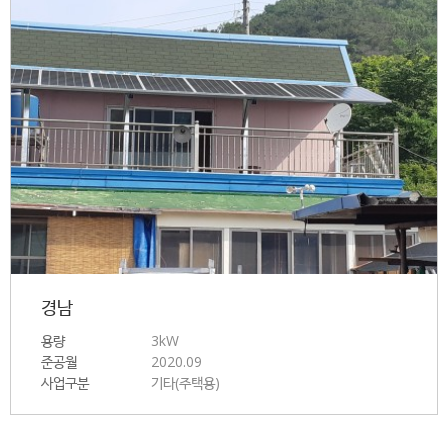
경남
용량
3kW
준공월
2020.09
사업구분
기타(주택용)