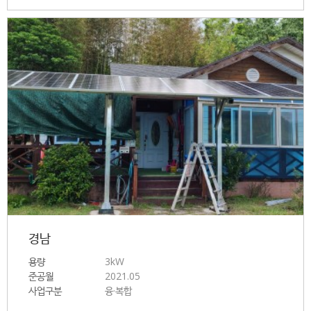
경남
용량
3kW
준공월
2021.05
사업구분
융·복합