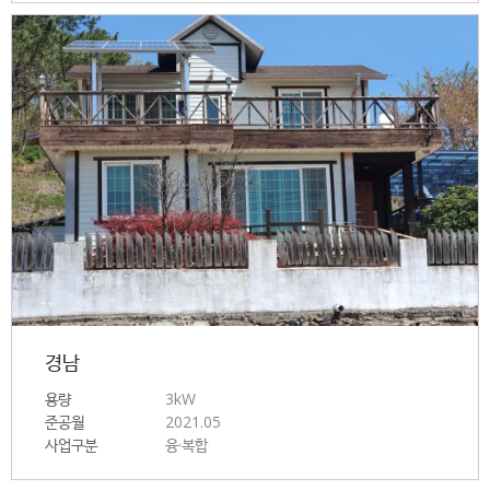
경남
용량
3kW
준공월
2021.05
사업구분
융·복합