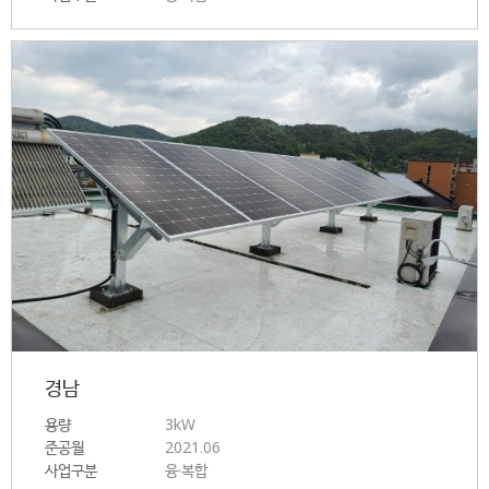
경남
용량
3kW
준공월
2021.06
사업구분
융·복합