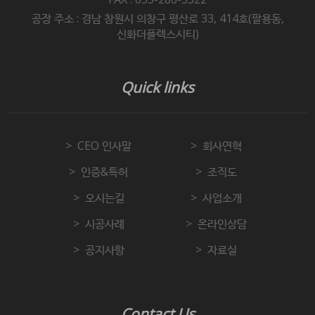
공장 주소 : 경남 창원시 의창구 평산로 33, 414호(팔용동,
신화더플렉스시티)
Quick links
CEO 인사말
회사연혁
인증&특허
조직도
오시는길
사업소개
시공사례
온라인상담
공지사항
자료실
Contact Us