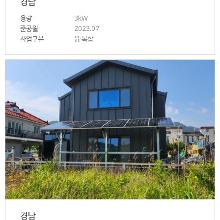
경남
용량
3kW
준공월
2023.07
사업구분
융·복합
경남