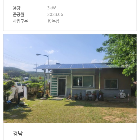
용량
3kW
준공월
2023.06
사업구분
융·복합
경남