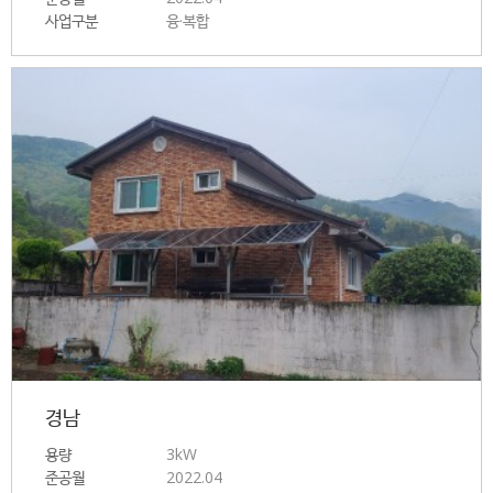
사업구분
융·복합
경남
용량
3kW
준공월
2022.04