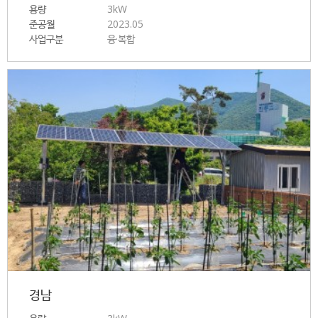
용량
3kW
준공월
2023.05
사업구분
융·복합
경남