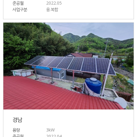
준공월
2022.05
사업구분
융.복합
경남
용량
3kW
준공월
2022.04