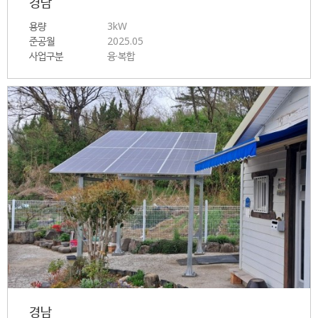
경남
용량
3kW
준공월
2025.05
사업구분
융·복합
경남