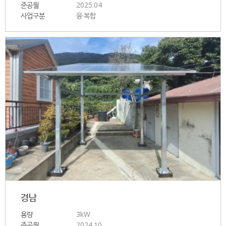
준공월
2025.04
사업구분
융·복합
경남
용량
3kW
준공월
2024.10