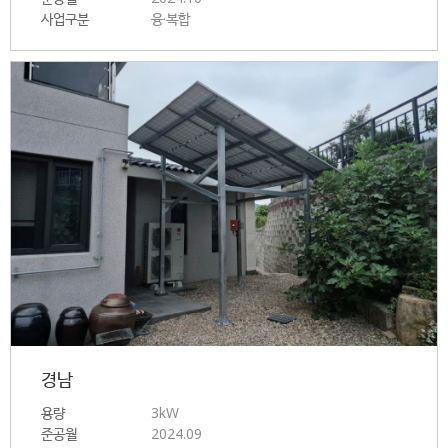
사업구분
융·복합
경남
용량
3kW
준공월
2024.09