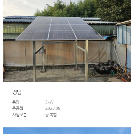
경남
용량
3kW
준공월
2023.08
사업구분
융·복합