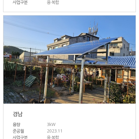
사업구분
융·복합
경남
용량
3kW
준공월
2023.11
사업구분
융·복합