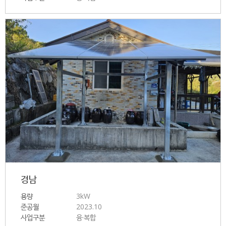
경남
용량
3kW
준공월
2023.10
사업구분
융·복합