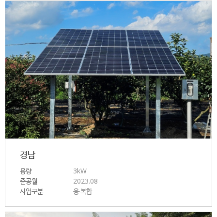
경남
용량
3kW
준공월
2023.08
사업구분
융·복합