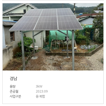
경남
용량
3kW
준공월
2023.09
사업구분
융·복합