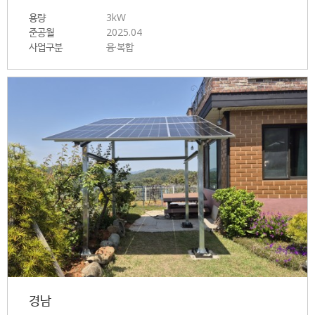
용량
3kW
준공월
2025.04
사업구분
융·복합
경남