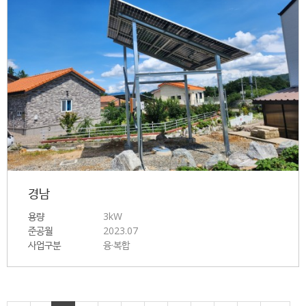
경남
용량
3kW
준공월
2023.07
사업구분
융·복합