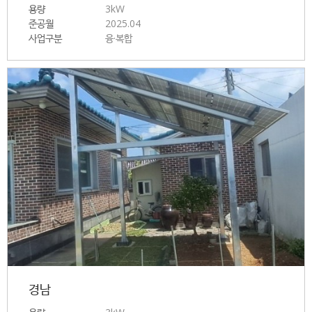
용량
3kW
준공월
2025.04
사업구분
융·복합
경남