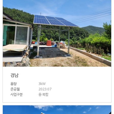
경남
용량
3kW
준공월
2023.07
사업구분
융·복합