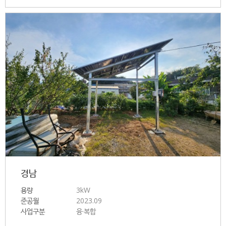
경남
용량
3kW
준공월
2023.09
사업구분
융·복합