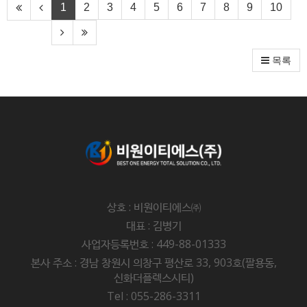
1
2
3
4
5
6
7
8
9
10
목록
상호 : 비원이티에스㈜
대표 : 김병기
사업자등록번호 : 449-88-01333
본사 주소 : 경남 창원시 의창구 평산로 33, 903호(팔용동,
신화더플렉스시티)
Tel : 055-286-3311