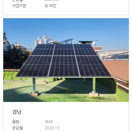
사업구분
융·복합
경남
용량
3kW
준공월
2023.11