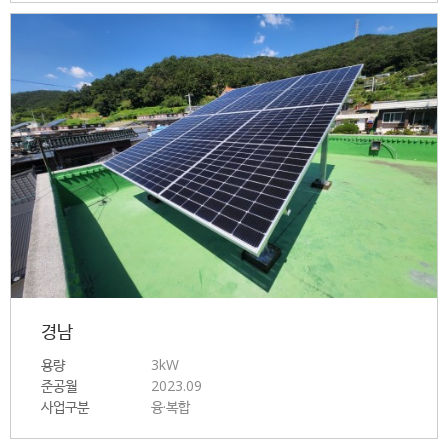
경남
용량
3kW
준공월
2023.09
사업구분
융·복합