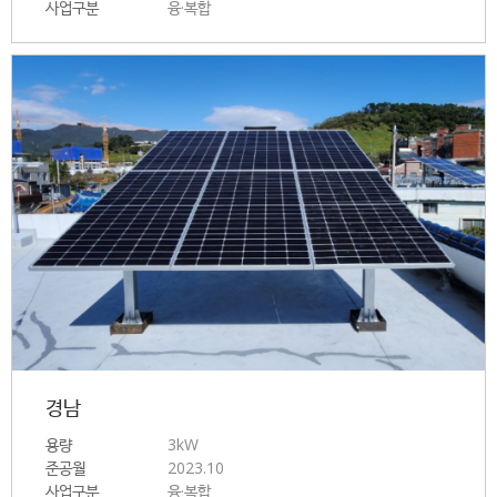
사업구분
융·복합
경남
용량
3kW
준공월
2023.10
사업구분
융·복합