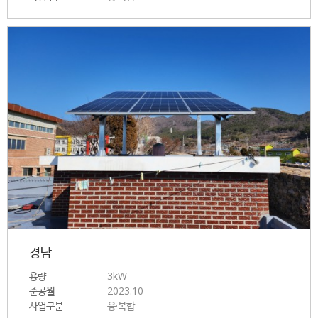
경남
용량
3kW
준공월
2023.10
사업구분
융·복합