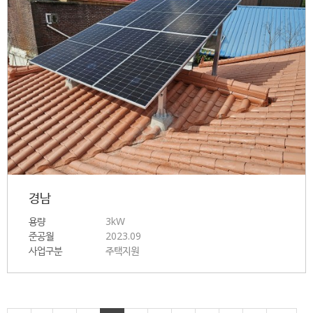
경남
용량
3kW
준공월
2023.09
사업구분
주택지원