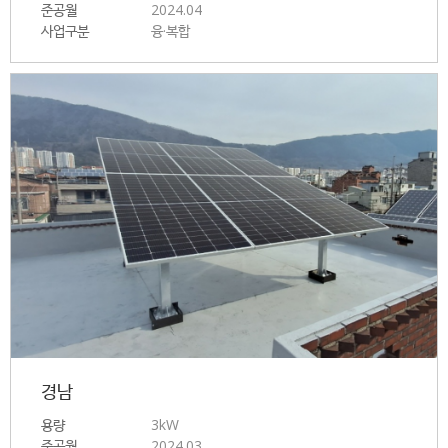
준공월
2024.04
사업구분
융·복합
경남
용량
3kW
준공월
2024.03