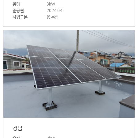
용량
3kW
준공월
2024.04
사업구분
융·복합
경남