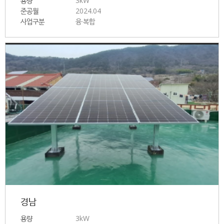
용량
3kW
준공월
2024.04
사업구분
융·복합
경남
용량
3kW