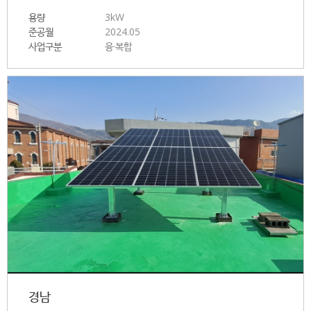
용량
3kW
준공월
2024.05
사업구분
융·복합
경남