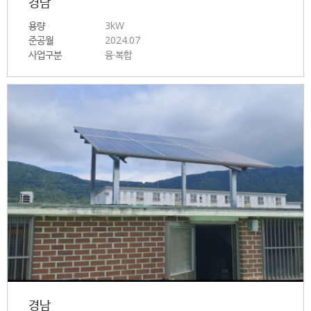
경남
용량
3kW
준공월
2024.07
사업구분
융·복합
경남