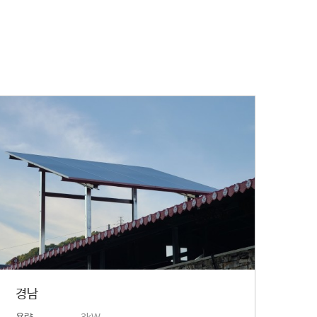
경남
용량
3kW