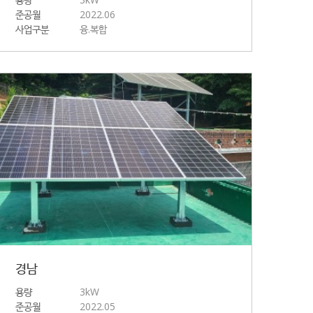
준공월
2022.06
사업구분
융.복합
경남
용량
3kW
준공월
2022.05