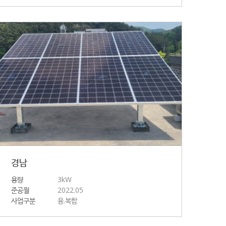
경남
용량
3kW
준공월
2022.05
사업구분
융.복합