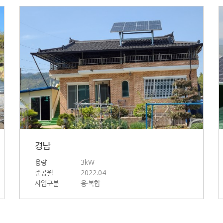
경남
용량
3kW
준공월
2022.04
사업구분
융·복합