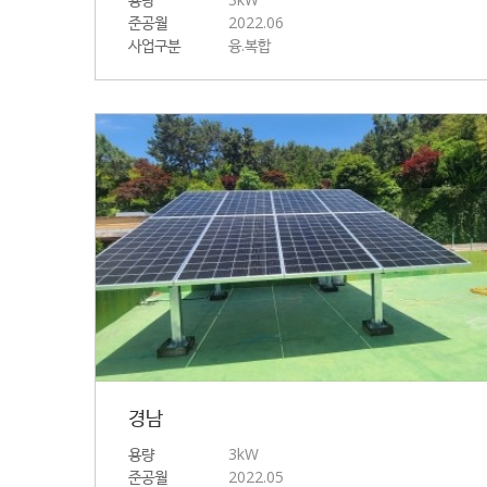
준공월
2022.06
사업구분
융.복합
경남
용량
3kW
준공월
2022.05