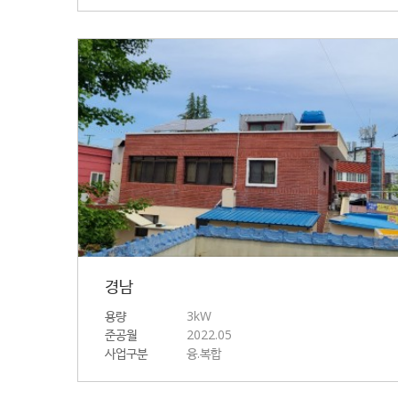
경남
용량
3kW
준공월
2022.05
사업구분
융.복합