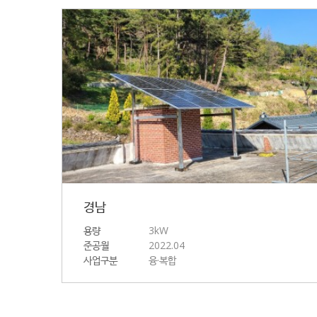
경남
용량
3kW
준공월
2022.04
사업구분
융·복합