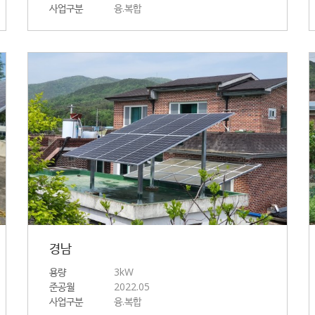
사업구분
융.복합
경남
용량
3kW
준공월
2022.05
사업구분
융.복합