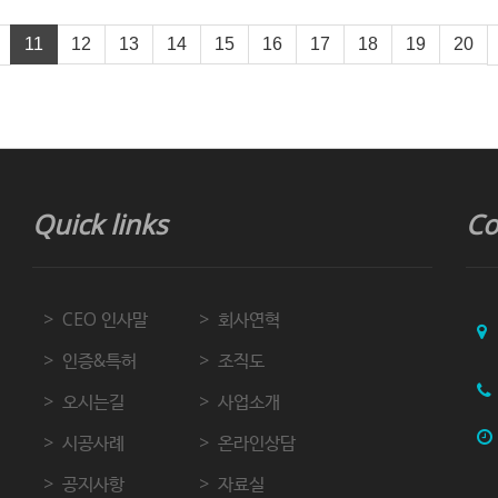
11
12
13
14
15
16
17
18
19
20
Quick links
Co
CEO 인사말
회사연혁
인증&특허
조직도
오시는길
사업소개
시공사례
온라인상담
공지사항
자료실