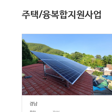
주택/융복합지원사업
경남
용량
3kW