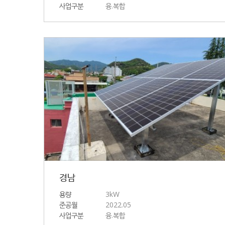
사업구분
융.복합
경남
용량
3kW
준공월
2022.05
사업구분
융.복합