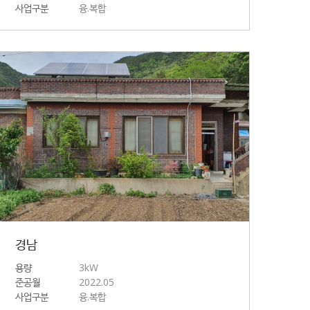
사업구분
융.복합
경남
용량
3kW
준공월
2022.05
사업구분
융.복합