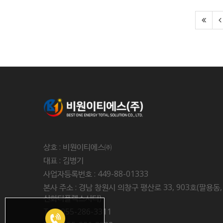
상호 : 비원이티에스㈜
대표 : 김병기
사업자등록번호 : 449-88-01333
본사 주소 : 경남 창원시 의창구 평산로 33, 903호(팔용동,
신화더플렉스시티)
Tel : 055-286-3311