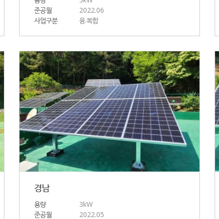
준공월
2022.06
사업구분
융.복합
경남
용량
3kW
준공월
2022.05