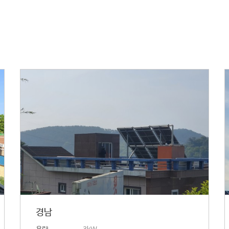
경남
용량
3kW