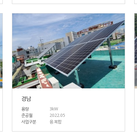
경남
용량
3kW
준공월
2022.05
사업구분
융.복합