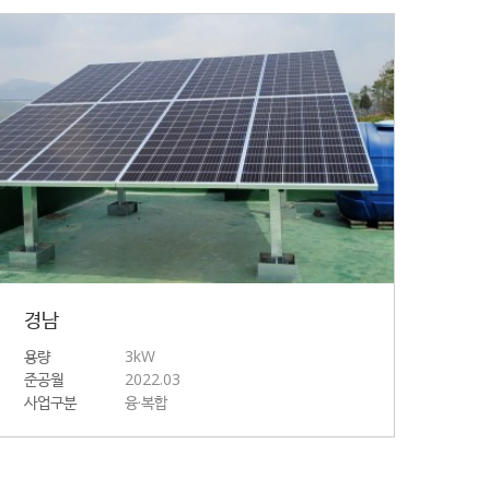
경남
용량
3kW
준공월
2022.03
사업구분
융·복합