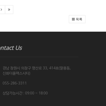
목록
ntact Us
경남 창원시 의창구 평산로 33, 414호(팔용동,
신화더플렉스시티)
055-286-3311
상담가능시간 : 09:00 ~ 18:00