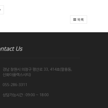
목록
ntact Us
경남 창원시 의창구 평산로 33, 414호(팔용동,
신화더플렉스시티)
055-286-3311
상담가능시간 : 09:00 ~ 18:00