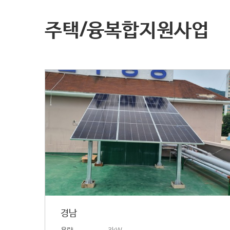
주택/융복합지원사업
경남
용량
3kW