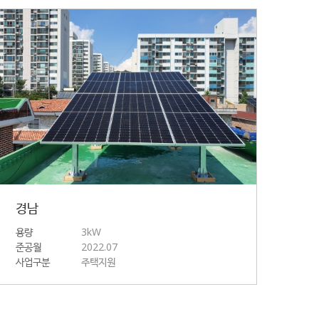
경남
용량
3kW
준공월
2022.07
사업구분
주택지원