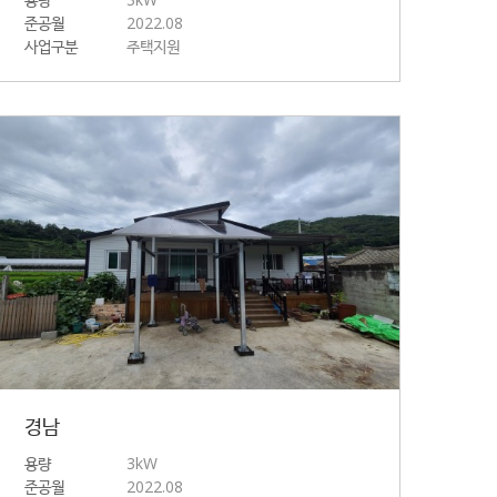
준공월
2022.08
사업구분
주택지원
경남
용량
3kW
준공월
2022.08