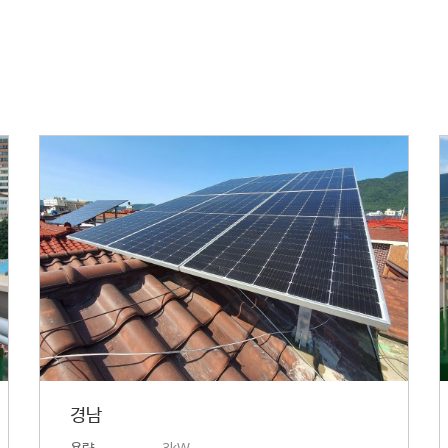
경남
용량
3kW