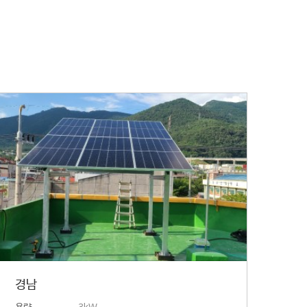
경남
용량
3kW