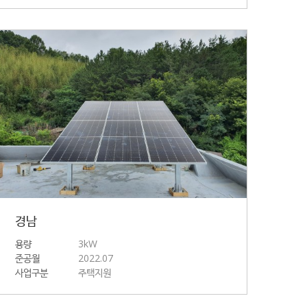
경남
용량
3kW
준공월
2022.07
사업구분
주택지원