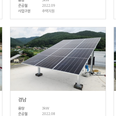
준공월
2022.09
사업구분
주택지원
경남
용량
3kW
준공월
2022.08