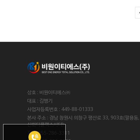
상호 : 비원이티에스㈜
대표 : 김병기
사업자등록번호 : 449-88-01333
본사 주소 : 경남 창원시 의창구 평산로 33, 903호(팔용동,
신화더플렉스시티)
Tel : 055-286-3311