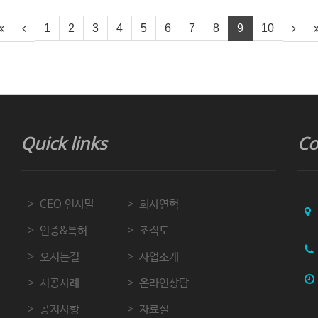
1
2
3
4
5
6
7
8
9
10
Quick links
Co
CEO 인사말
회사연혁
인증&특허
조직도
오시는길
사업소개
시공사례
온라인상담
공지사항
자료실