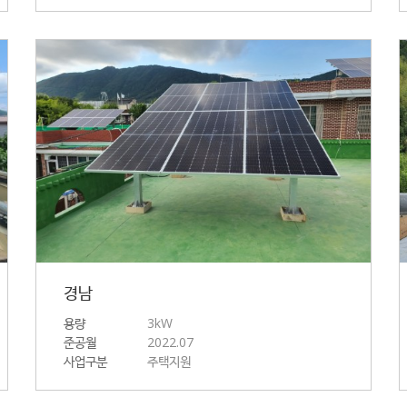
경남
용량
3kW
준공월
2022.07
사업구분
주택지원