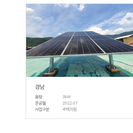
경남
용량
3kW
준공월
2022.07
사업구분
주택지원