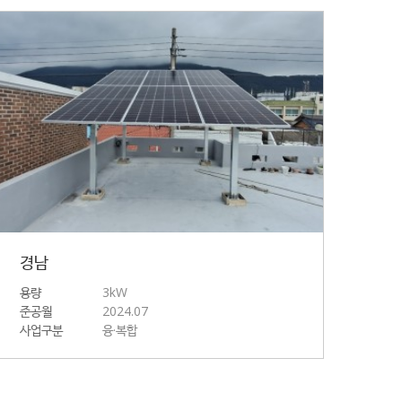
경남
용량
3kW
준공월
2024.07
사업구분
융·복합