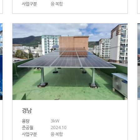
사업구분
융·복합
경남
용량
3kW
준공월
2024.10
사업구분
융·복합