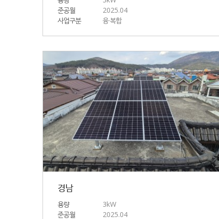
준공월
2025.04
사업구분
융·복합
경남
용량
3kW
준공월
2025.04