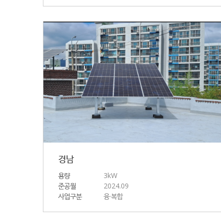
경남
용량
3kW
준공월
2024.09
사업구분
융·복합