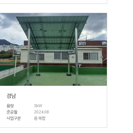
경남
용량
3kW
준공월
2024.08
사업구분
융·복합