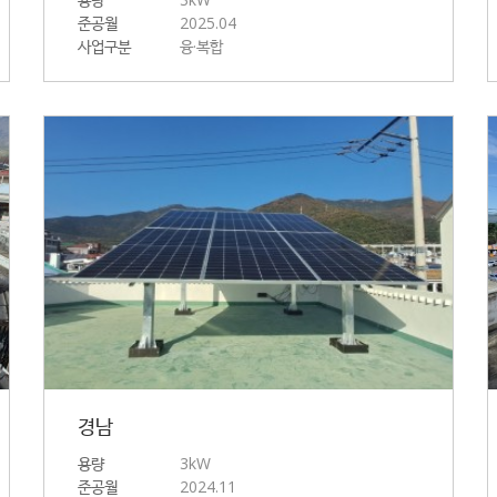
준공월
2025.04
사업구분
융·복합
경남
용량
3kW
준공월
2024.11