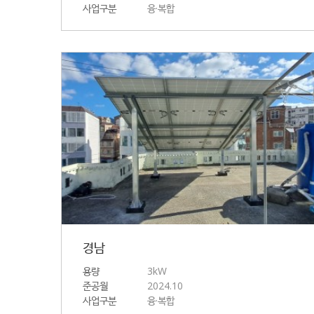
사업구분
융·복합
경남
용량
3kW
준공월
2024.10
사업구분
융·복합