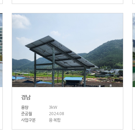
경남
용량
3kW
준공월
2024.08
사업구분
융·복합