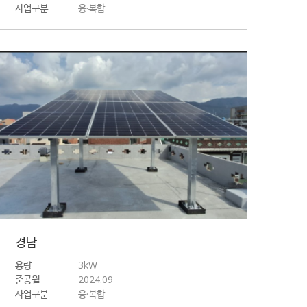
사업구분
융·복합
경남
용량
3kW
준공월
2024.09
사업구분
융·복합