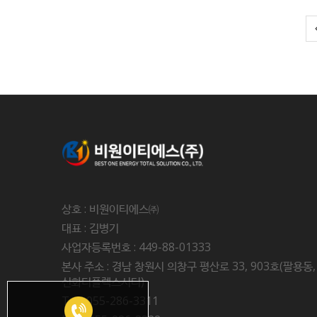
상호 : 비원이티에스㈜
대표 : 김병기
사업자등록번호 : 449-88-01333
본사 주소 : 경남 창원시 의창구 평산로 33, 903호(팔용동,
신화더플렉스시티)
Tel : 055-286-3311