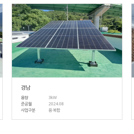
경남
용량
3kW
준공월
2024.08
사업구분
융·복합