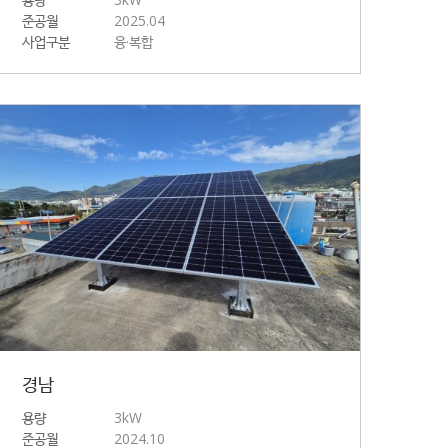
준공월
2025.04
사업구분
융·복합
경남
용량
3kW
준공월
2024.10