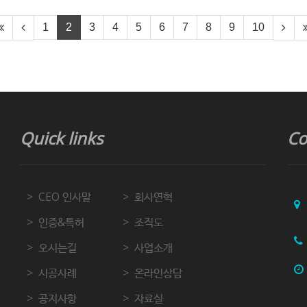
1
2
3
4
5
6
7
8
9
10
Quick links
Co
CEO 인사말
회사연혁
인증&특허
조직도
오시는길
사업소개
시공사례
온라인상담
공지사항
자료실