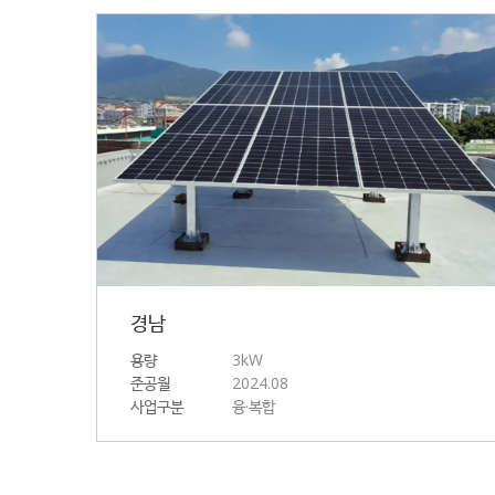
경남
용량
3kW
준공월
2024.08
사업구분
융·복합