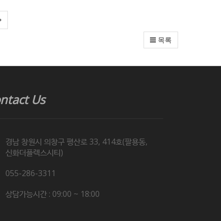
목록
ntact Us
경남 창원시 의창구 평산로 33, 414호(팔용동,
신화더플렉스시티)
055-286-3311
상담가능시간 : 09:00 ~ 18:00