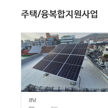
주택/융복합지원사업
경남
용량
3kW