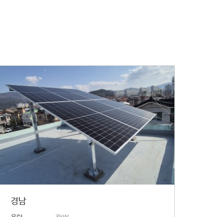
경남
용량
3kW