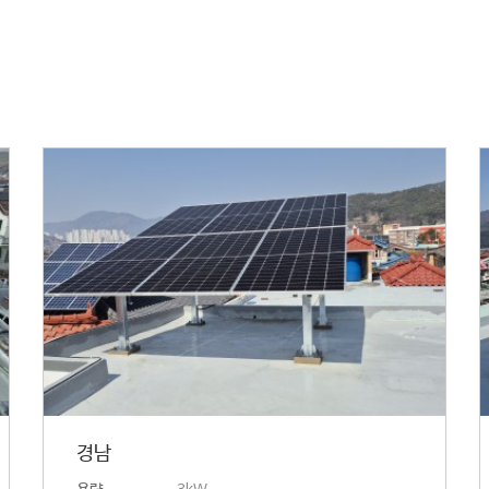
경남
용량
3kW