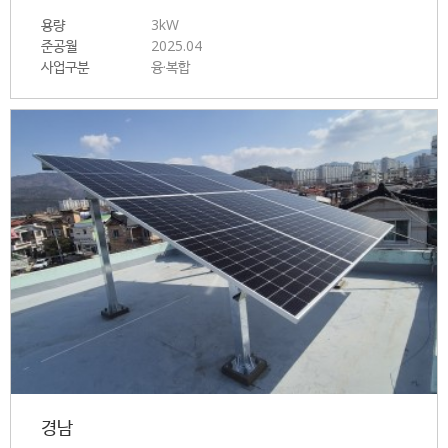
용량
3kW
준공월
2025.04
사업구분
융·복합
경남