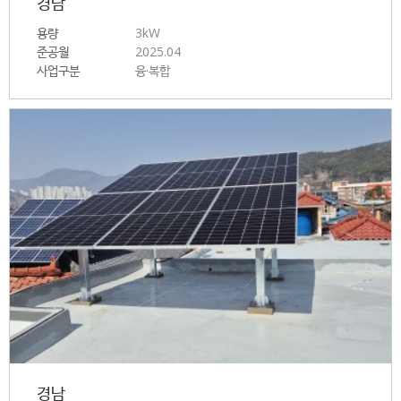
경남
용량
3kW
준공월
2025.04
사업구분
융·복합
경남