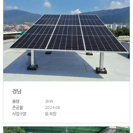
경남
용량
3kW
준공월
2024.08
사업구분
융·복합