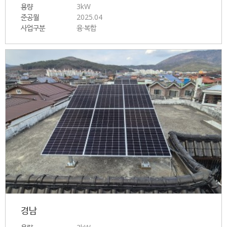
용량
3kW
준공월
2025.04
사업구분
융·복합
경남