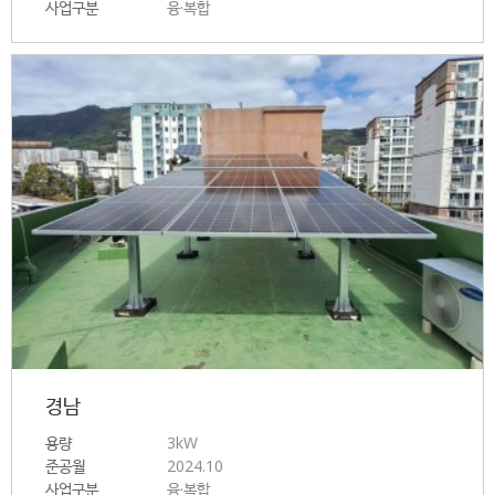
사업구분
융·복합
경남
용량
3kW
준공월
2024.10
사업구분
융·복합