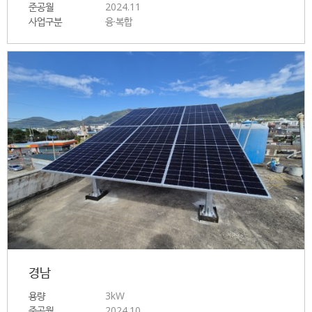
준공월
2024.11
사업구분
융·복합
경남
용량
3kW
준공월
2024.10