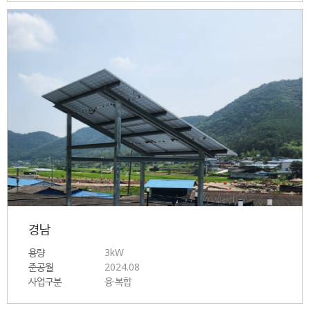
경남
용량
3kW
준공월
2024.08
사업구분
융·복합