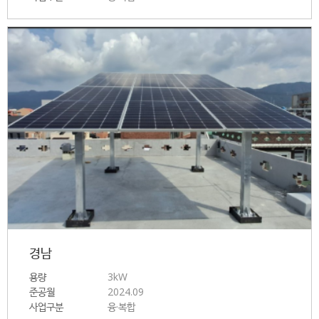
경남
용량
3kW
준공월
2024.09
사업구분
융·복합