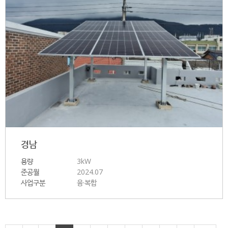
경남
용량
3kW
준공월
2024.07
사업구분
융·복합