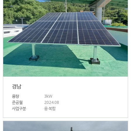
경남
용량
3kW
준공월
2024.08
사업구분
융·복합