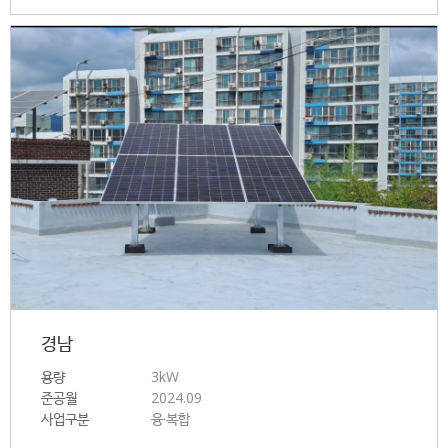
경남
용량
3kW
준공월
2024.09
사업구분
융·복합