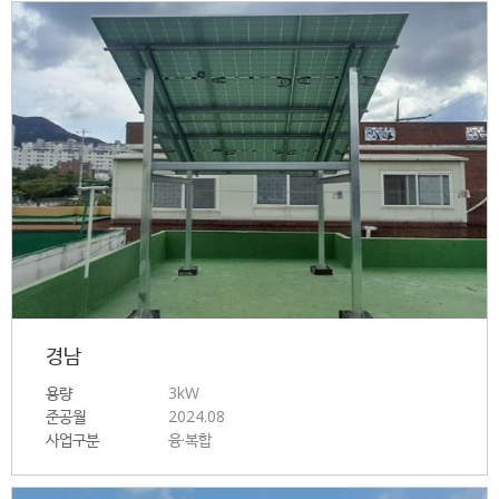
경남
용량
3kW
준공월
2024.08
사업구분
융·복합