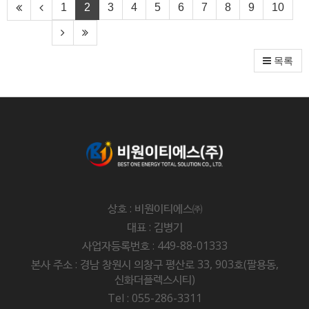
1
2
3
4
5
6
7
8
9
10
목록
상호 : 비원이티에스㈜
대표 : 김병기
사업자등록번호 : 449-88-01333
본사 주소 : 경남 창원시 의창구 평산로 33, 903호(팔용동,
신화더플렉스시티)
Tel : 055-286-3311