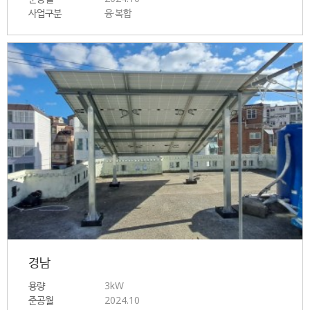
사업구분
융·복합
경남
용량
3kW
준공월
2024.10