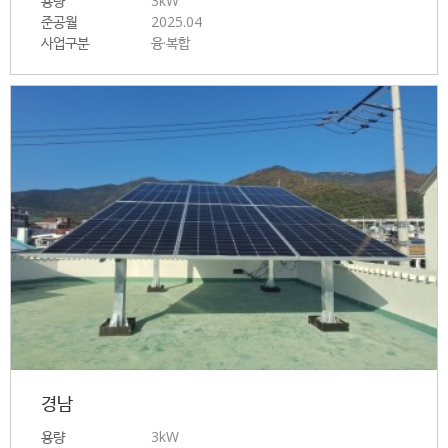
용량
3kW
준공월
2025.04
사업구분
융·복합
경남
용량
3kW