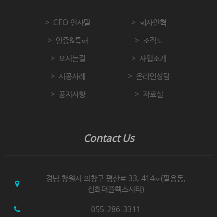
CEO 인사말
회사연혁
인증&특허
조직도
오시는길
사업소개
시공사례
온라인상담
공지사항
자료실
Contact Us
경남 창원시 의창구 평산로 33, 414호(팔용동,
신화더플렉스시티)
055-286-3311