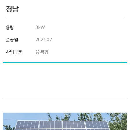
경남
용량
3kW
준공월
2021.07
사업구분
융·복합