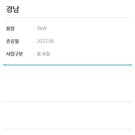
경남
용량
3kW
준공월
2022.06
사업구분
융.복합