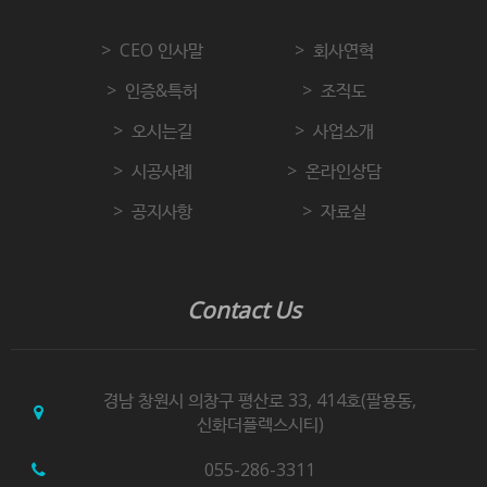
CEO 인사말
회사연혁
인증&특허
조직도
오시는길
사업소개
시공사례
온라인상담
공지사항
자료실
Contact Us
경남 창원시 의창구 평산로 33, 414호(팔용동,
신화더플렉스시티)
055-286-3311