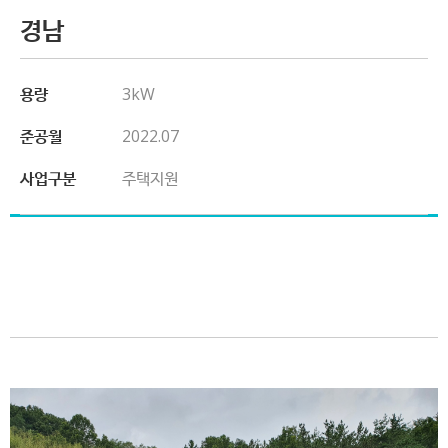
경남
용량
3kW
준공월
2022.07
사업구분
주택지원