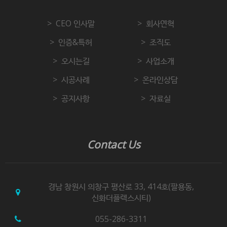
CEO 인사말
회사연혁
인증&특허
조직도
오시는길
사업소개
시공사례
온라인상담
공지사항
자료실
Contact Us
경남 창원시 의창구 평산로 33, 414호(팔용동,
신화더플렉스시티)
055-286-3311