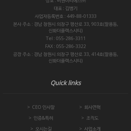
상호 : 비원이티에스㈜
대표 : 김병기
사업자등록번호 : 449-88-01333
본사 주소 : 경남 창원시 의창구 평산로 33, 903호(팔용동,
신화더플렉스시티)
Tel : 055-286-3311
FAX : 055-286-3322
공장 주소 : 경남 창원시 의창구 평산로 33, 414호(팔용동,
신화더플렉스시티)
Quick links
CEO 인사말
회사연혁
인증&특허
조직도
오시는길
사업소개