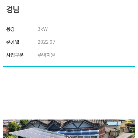
경남
용량
3kW
준공월
2022.07
사업구분
주택지원