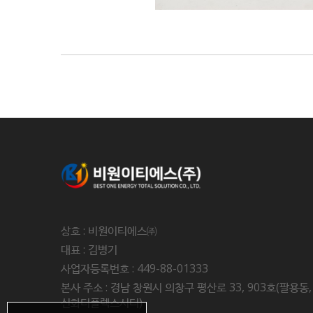
상호 : 비원이티에스㈜
대표 : 김병기
사업자등록번호 : 449-88-01333
본사 주소 : 경남 창원시 의창구 평산로 33, 903호(팔용동,
신화더플렉스시티)