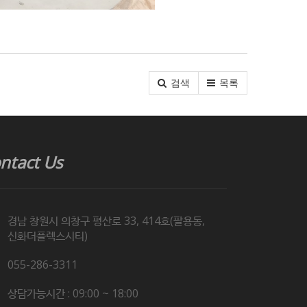
검색
목록
ntact Us
경남 창원시 의창구 평산로 33, 414호(팔용동,
신화더플렉스시티)
055-286-3311
상담가능시간 : 09:00 ~ 18:00