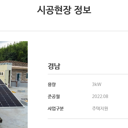
시공현장 정보
경남
용량
3kW
준공월
2022.08
사업구분
주택지원