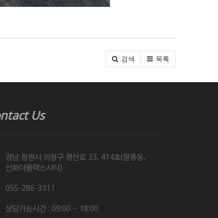
검색
목록
ntact Us
경남 창원시 의창구 평산로 33, 414호(팔용동,
신화더플렉스시티)
055-286-3311
상담가능시간 : 09:00 ~ 18:00