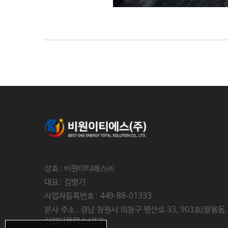
상호 : 비원이티에스㈜
대표 : 김병기
사업자등록번호 : 449-88-01333
본사 주소 : 경남 창원시 의창구 평산로 33, 903호(팔용동,
신화더플렉스시티)