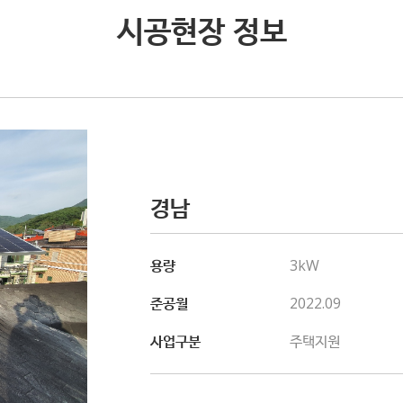
시공현장 정보
경남
용량
3kW
준공월
2022.09
사업구분
주택지원