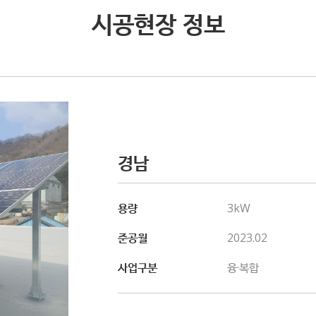
시공현장 정보
경남
용량
3kW
준공월
2023.02
사업구분
융·복합