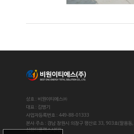
상호 : 비원이티에스㈜
대표 : 김병기
사업자등록번호 : 449-88-01333
본사 주소 : 경남 창원시 의창구 평산로 33, 903호(팔용동,
신화더플렉스시티)