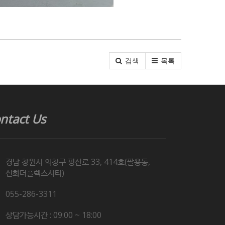
검색
목록
ntact Us
경남 창원시 의창구 평산로 33, 414호(팔용동,
신화더플렉스시티)
055-286-3311
상담가능시간 : 09:00 ~ 18:00