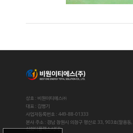
상호 : 비원이티에스㈜
대표 : 김병기
사업자등록번호 : 449-88-01333
본사 주소 : 경남 창원시 의창구 평산로 33, 903호(팔용동,
신화더플렉스시티)