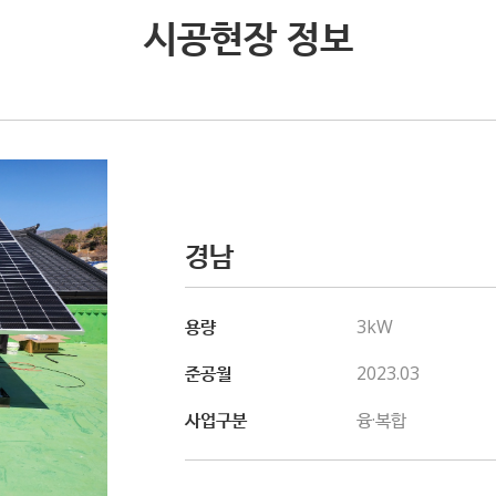
시공현장 정보
경남
용량
3kW
준공월
2023.03
사업구분
융·복합