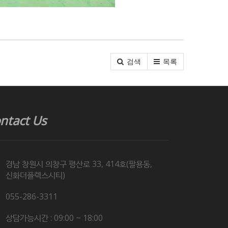
검색
목록
ntact Us
경남 창원시 의창구 평산로 33, 414호(팔용동,
신화더플렉스시티)
055-286-3311
상담가능시간 : 09:00 ~ 18:00