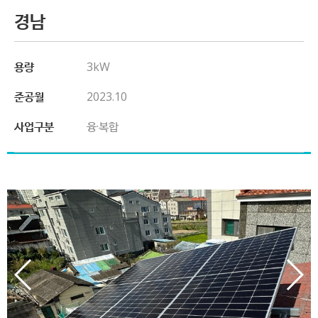
경남
용량
3kW
준공월
2023.10
사업구분
융·복합