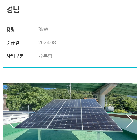
경남
용량
3kW
준공월
2024.08
사업구분
융·복합