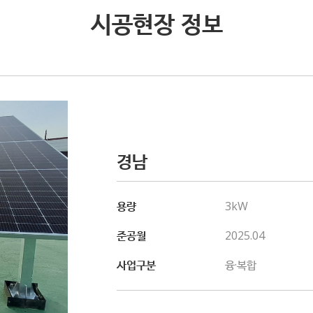
시공현장 정보
경남
용량
3kW
준공월
2025.04
사업구분
융·복합