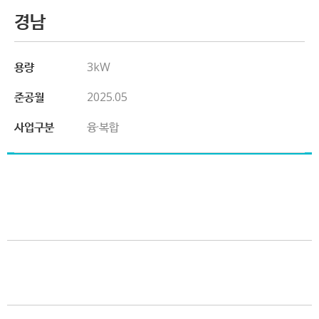
경남
용량
3kW
준공월
2025.05
사업구분
융·복합