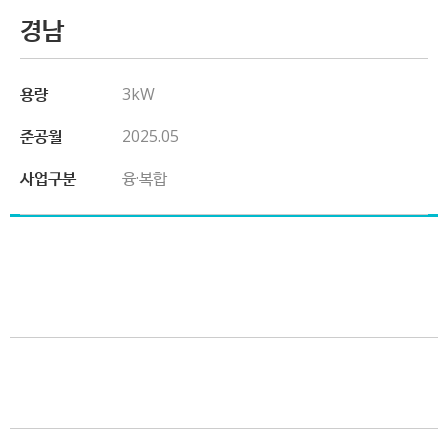
경남
용량
3kW
준공월
2025.05
사업구분
융·복합