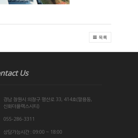
목록
ntact Us
경남 창원시 의창구 평산로 33, 414호(팔용동,
신화더플렉스시티)
055-286-3311
상담가능시간 : 09:00 ~ 18:00