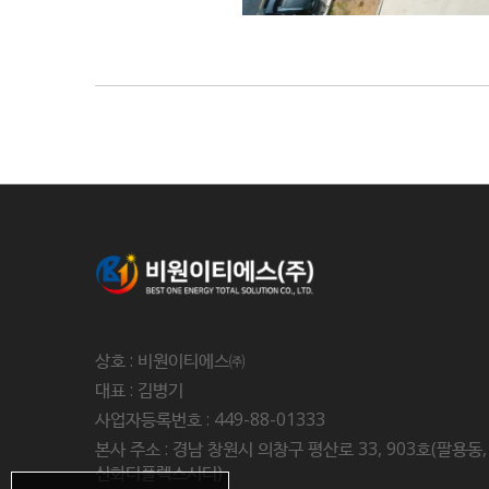
상호 : 비원이티에스㈜
대표 : 김병기
사업자등록번호 : 449-88-01333
본사 주소 : 경남 창원시 의창구 평산로 33, 903호(팔용동,
신화더플렉스시티)