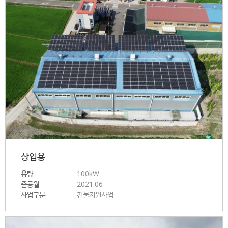
상업용
용량
100kW
준공월
2021.06
사업구분
건물지원사업