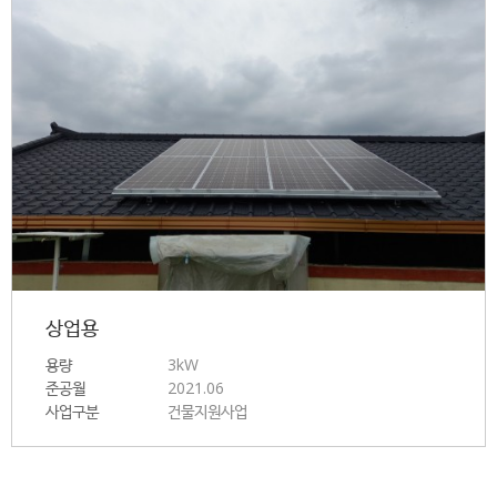
상업용
용량
3kW
준공월
2021.06
사업구분
건물지원사업