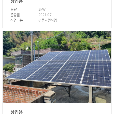
상업용
용량
3kW
준공월
2021.07
사업구분
건물지원사업
상업용