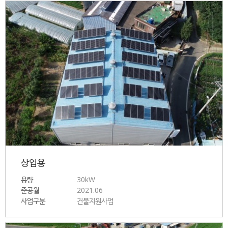
상업용
용량
30kW
준공월
2021.06
사업구분
건물지원사업