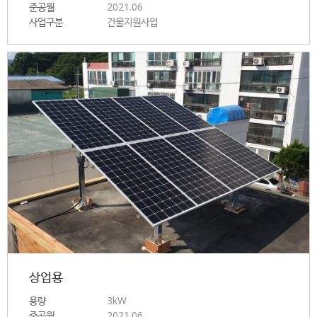
준공월
2021.06
사업구분
건물지원사업
상업용
용량
3kW
준공월
2021.06