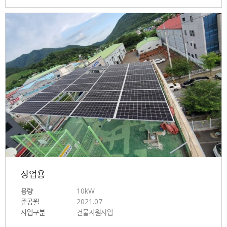
상업용
용량
10kW
준공월
2021.07
사업구분
건물지원사업