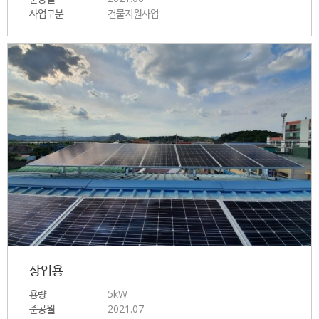
사업구분
건물지원사업
상업용
용량
5kW
준공월
2021.07