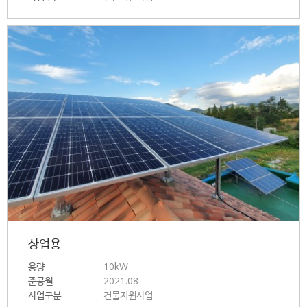
상업용
용량
10kW
준공월
2021.08
사업구분
건물지원사업