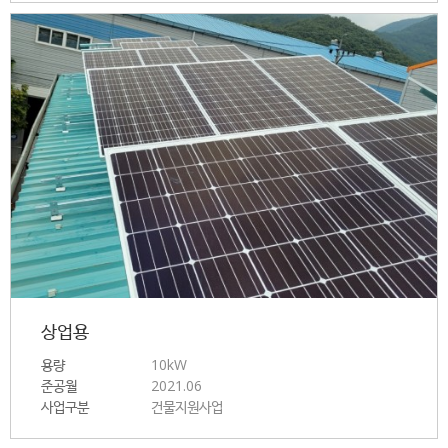
상업용
용량
10kW
준공월
2021.06
사업구분
건물지원사업