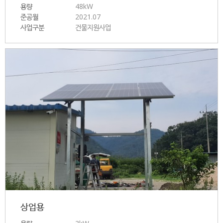
용량
48kW
준공월
2021.07
사업구분
건물지원사업
상업용