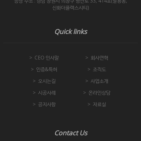
공장 주소 : 경남 창원시 의창구 평산로 33, 414호(팔용동,
신화더플렉스시티)
Quick links
CEO 인사말
회사연혁
인증&특허
조직도
오시는길
사업소개
시공사례
온라인상담
공지사항
자료실
Contact Us