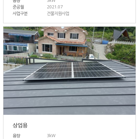
용량
3kW
준공월
2021.07
사업구분
건물지원사업
상업용
용량
3kW