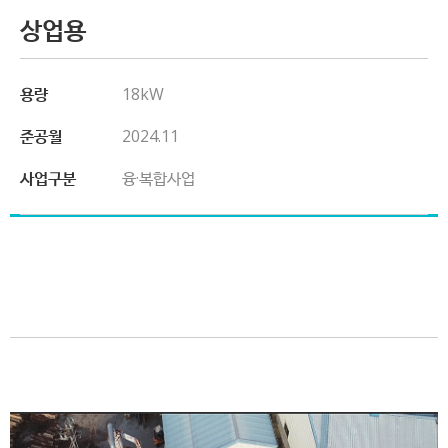
상업용
용량
18kW
준공월
2024.11
사업구분
융·복합사업