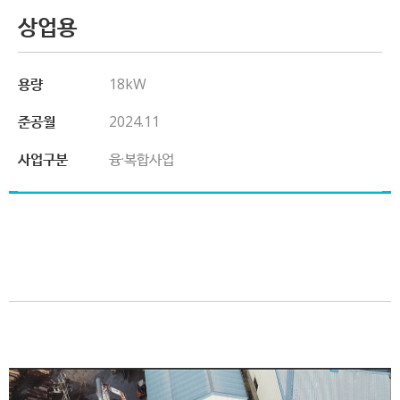
상업용
용량
18kW
준공월
2024.11
사업구분
융·복합사업