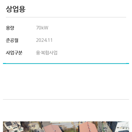
상업용
용량
70kW
준공월
2024.11
사업구분
융·복합사업