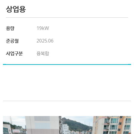
상업용
용량
19kW
준공월
2025.06
사업구분
융복합