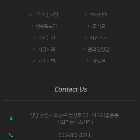
CEO 인사말
회사연혁
인증&특허
조직도
오시는길
사업소개
시공사례
온라인상담
공지사항
자료실
Contact Us
경남 창원시 의창구 평산로 33, 414호(팔용동,
신화더플렉스시티)
055-286-3311