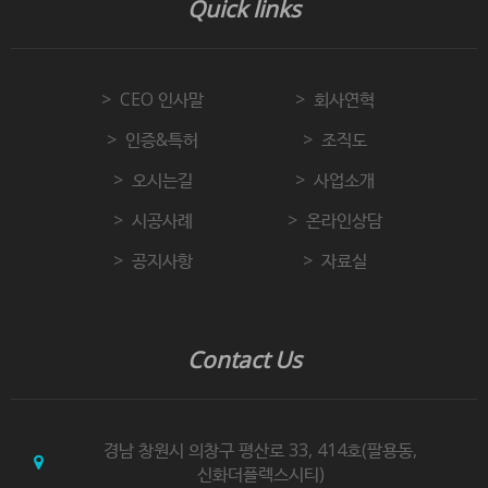
Quick links
CEO 인사말
회사연혁
인증&특허
조직도
오시는길
사업소개
시공사례
온라인상담
공지사항
자료실
Contact Us
경남 창원시 의창구 평산로 33, 414호(팔용동,
신화더플렉스시티)