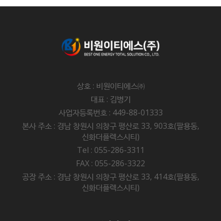
상호 : 비원이티에스㈜
대표 : 김병기
사업자등록번호 : 449-88-01333
본사 주소 : 경남 창원시 의창구 평산로 33, 903호(팔용동,
신화더플렉스시티)
Tel : 055-286-3311
FAX : 055-286-3322
공장 주소 : 경남 창원시 의창구 평산로 33, 414호(팔용동,
신화더플렉스시티)