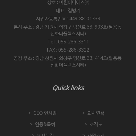
상호 : 비원이티에스㈜
대표 : 김병기
사업자등록번호 : 449-88-01333
본사 주소 : 경남 창원시 의창구 평산로 33, 903호(팔용동,
신화더플렉스시티)
Tel : 055-286-3311
FAX : 055-286-3322
공장 주소 : 경남 창원시 의창구 평산로 33, 414호(팔용동,
신화더플렉스시티)
Quick links
CEO 인사말
회사연혁
인증&특허
조직도
오시는길
사업소개