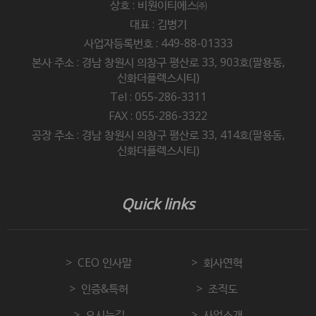
상호 : 비원이티에스㈜
대표 : 김병기
사업자등록번호 : 449-88-01333
본사 주소 : 경남 창원시 의창구 평산로 33, 903호(팔용동,
신화더플렉스시티)
Tel : 055-286-3311
FAX : 055-286-3322
공장 주소 : 경남 창원시 의창구 평산로 33, 414호(팔용동,
신화더플렉스시티)
Quick links
CEO 인사말
회사연혁
인증&특허
조직도
오시는길
사업소개