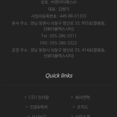
상호 : 비원이티에스㈜
대표 : 김병기
사업자등록번호 : 449-88-01333
본사 주소 : 경남 창원시 의창구 평산로 33, 903호(팔용동,
신화더플렉스시티)
Tel : 055-286-3311
FAX : 055-286-3322
공장 주소 : 경남 창원시 의창구 평산로 33, 414호(팔용동,
신화더플렉스시티)
Quick links
CEO 인사말
회사연혁
인증&특허
조직도
오시는길
사업소개