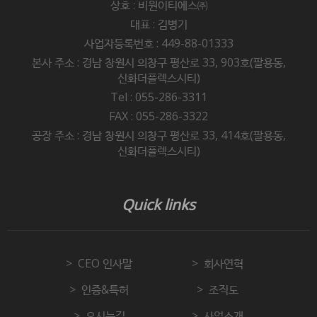
상호 : 비원이티에스㈜
대표 : 김병기
사업자등록번호 : 449-88-01333
본사 주소 : 경남 창원시 의창구 평산로 33, 903호(팔용동,
신화더플렉스시티)
Tel : 055-286-3311
FAX : 055-286-3322
공장 주소 : 경남 창원시 의창구 평산로 33, 414호(팔용동,
신화더플렉스시티)
Quick links
CEO 인사말
회사연혁
인증&특허
조직도
오시는길
사업소개