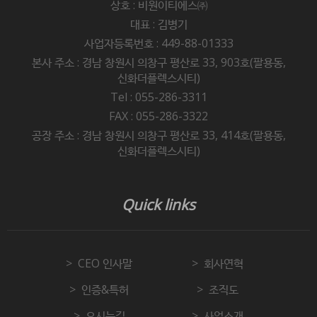
상호 : 비원이티에스㈜
대표 : 김병기
사업자등록번호 : 449-88-01333
본사 주소 : 경남 창원시 의창구 평산로 33, 903호(팔용동,
신화더플렉스시티)
Tel : 055-286-3311
FAX : 055-286-3322
공장 주소 : 경남 창원시 의창구 평산로 33, 414호(팔용동,
신화더플렉스시티)
Quick links
CEO 인사말
회사연혁
인증&특허
조직도
오시는길
사업소개